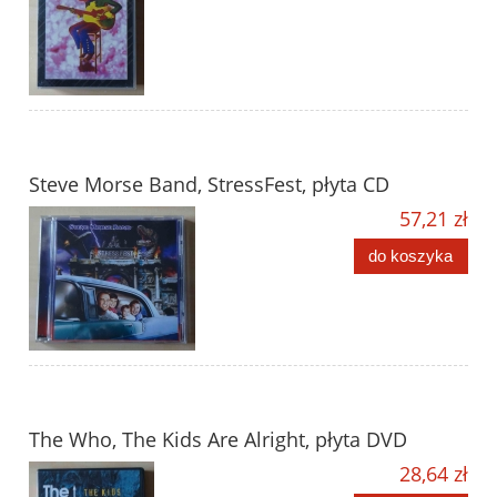
Steve Morse Band, StressFest, płyta CD
57,21 zł
do koszyka
The Who, The Kids Are Alright, płyta DVD
28,64 zł