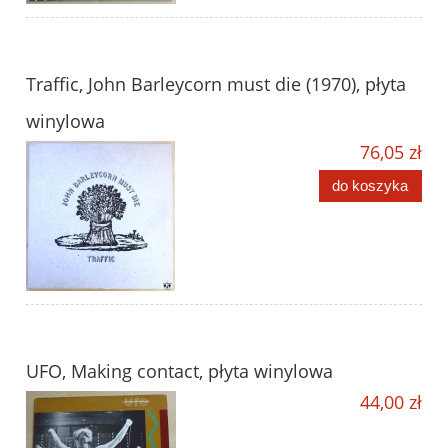
Traffic, John Barleycorn must die (1970), płyta
winylowa
76,05 zł
do koszyka
UFO, Making contact, płyta winylowa
44,00 zł