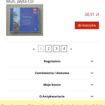
Muti, płyta CD
38,91 zł
do koszyka
«
1
2
3
4
»
Regulamin
Zamówienia i dostawa
Moje konto
O Antykwariacie