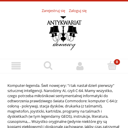
Zarejestruj się
Zaloguj się
Komputer-legenda. Świt nowej ery: "i tak nastał dzień pierwszy"
sztucznej inteligencji. Narodziny AI, czyli C-64. Mamy wszystko,
czego potrzeba miłośnikowi sentymentalnej informatyki do
odtworzenia prawdziwego świata Commodore: komputer C-64 (z
osłoną - pokrywą), stacja dysków, drukarka (z taśmami!),
magnetofon, joysticki, kartridże, programy na taśmach i
dyskietkach (w tym legendarny GEOS), instrukcje, literatura,
czasopisma,... Wszystko oryginalne (jedynie niektóre gry są
kopiami giełdowymi) i doskonale zachowane. Jakby czas zatrzymał