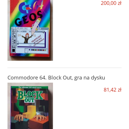
200,00 zł
Commodore 64. Block Out, gra na dysku
81,42 zł