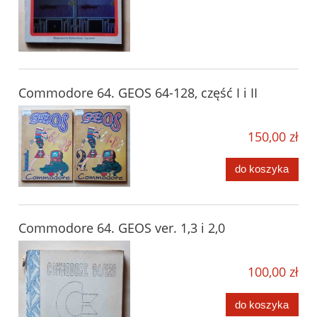
Commodore 64. GEOS 64-128, część I i II
150,00 zł
do koszyka
Commodore 64. GEOS ver. 1,3 i 2,0
100,00 zł
do koszyka