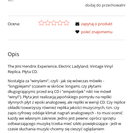
dodaj do przechowalni
Ocena:
zapytaj o produkt
poleć znajomemu
Opis
The Jimi Hendrix Experience, Electric Ladyland. Vintage Vinyl
Replica. Płyta CD.
Nostalgia za "winylami", czyli - jak się wówczas mówiło -
"longplejami" (czasem w skrócie: longami, czy płytami
długogrającymi; przed erą CD i "empetrójek" nikt nie mówił
"winyl"). Płyta jest realizacją japońskiego pomysłu na repliki
słynnych płyt z epoki analogowej, ale repliki w wersji CD. Czy replice
okładki towarzyszy również replika jakości muzycznych, tzn. czy
zapis cyfrowy oddaje klimat nagrań analogowych - to musi ocenić
każdy we własnym zakresie. Jedno jest pewne: oprócz sprzętu
odtwarzającego muzykę trzeba mieć szkło powiększające - jeśli w
czasie słuchania muzyki chcemy się cieszyć oglądaniem