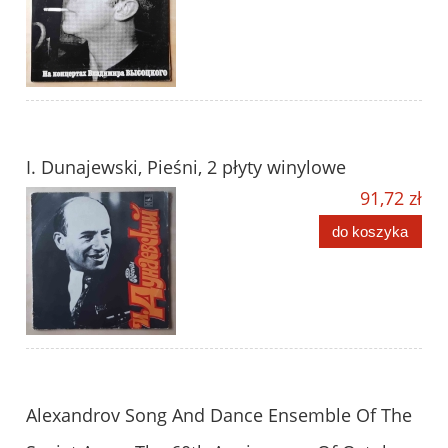
I. Dunajewski, Pieśni, 2 płyty winylowe
91,72 zł
do koszyka
Alexandrov Song And Dance Ensemble Of The