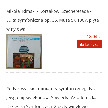
Mikołaj Rimski - Korsakow, Szecherezada -
Suita symfoniczna op. 35, Muza SX 1367, płyta
winylowa
18,04 zł
do koszyka
Perły rosyjskiej miniatury symfonicznej, dyr.
Jewgienij Swietłanow, Sowiecka Aklademicka
Orkiestra Symfoniczna, 2 płyty winylowe