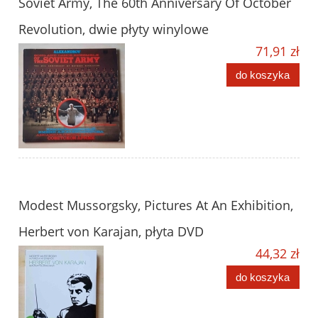
Soviet Army, The 60th Anniversary Of October
Revolution, dwie płyty winylowe
71,91 zł
do koszyka
Modest Mussorgsky, Pictures At An Exhibition,
Herbert von Karajan, płyta DVD
44,32 zł
do koszyka