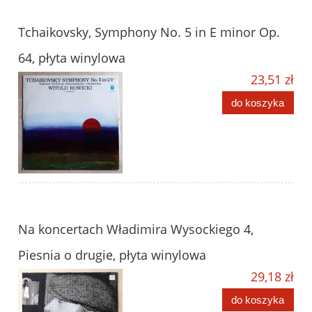
Tchaikovsky, Symphony No. 5 in E minor Op.
64, płyta winylowa
23,51 zł
do koszyka
Na koncertach Władimira Wysockiego 4,
Piesnia o drugie, płyta winylowa
29,18 zł
do koszyka