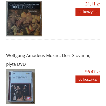
31,11 zł
do koszyka
Wolfgang Amadeus Mozart, Don Giovanni,
płyta DVD
96,47 zł
do koszyka