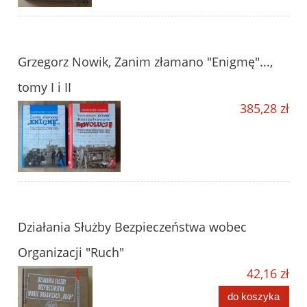
Grzegorz Nowik, Zanim złamano "Enigmę"...,
tomy I i II
385,28 zł
Działania Służby Bezpieczeństwa wobec
Organizacji "Ruch"
42,16 zł
do koszyka