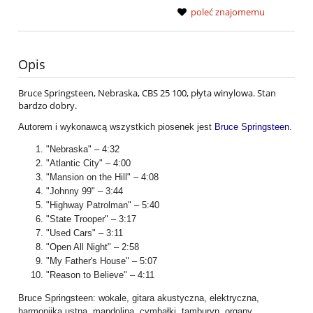
poleć znajomemu
Opis
Bruce Springsteen, Nebraska, CBS 25 100, płyta winylowa. Stan
bardzo dobry.
Autorem i wykonawcą wszystkich piosenek jest
Bruce Springsteen
.
"Nebraska" – 4:32
"Atlantic City" – 4:00
"Mansion on the Hill" – 4:08
"Johnny 99" – 3:44
"Highway Patrolman" – 5:40
"State Trooper" – 3:17
"Used Cars" – 3:11
"Open All Night" – 2:58
"My Father's House" – 5:07
"Reason to Believe" – 4:11
Bruce Springsteen: wokale, gitara akustyczna, elektryczna,
harmonijka ustna, mandolina, cymbałki, tamburyn, organy.