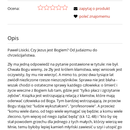
Ocena:
zapytaj o produkt
poleć znajomemu
Opis
Paweł Lisicki, Czy Jezus jest Bogiem? Od judaizmu do
chrześcijaństwa.
Zły ma jedną odpowiedź na pytanie postawione w tytule: nie był.
Chwała Bogu wiemy, że Zły jest królem kłamstwa, więc wniosek jest
oczywisty, by mu nie wierzyć. A mimo to, przez dwa tysiące lat
zwiódł niezliczone rzesze nieszczęśników. Sprawa nie jest błaha -
wszak chodzi o ostateczne sprawy każdego człowieka: o śmierć i
życie wieczne z Bogiem lub tam, gdzie jest "tylko płacz i zgrzytanie
zębów". Książka jest wstrząsającą relacją z kłamstw, które mają
oderwać człowieka od Boga. Tym bardziej wstrząsającą, że przeciw
Bogu stają też "ludzie wykształceni", "profesorowie". A przecież
"komu wiele dano, od tego wiele wymagać się będzie; a komu wiele
zlecono, tym więcej od niego żądać będą" (Łk 12, 48) i "kto by się
stał powodem grzechu dla jednego z tych małych, którzy wierzą we
Mnie, temu byłoby lepiej kamień młyński zawiesić u szyi i utopić go