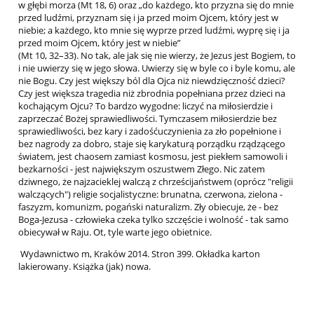
w głębi morza (Mt 18, 6) oraz „do każdego, kto przyzna się do mnie
przed ludźmi, przyznam się i ja przed moim Ojcem, który jest w
niebie; a każdego, kto mnie się wyprze przed ludźmi, wyprę się i ja
przed moim Ojcem, który jest w niebie”
(Mt 10, 32–33). No tak, ale jak się nie wierzy, że Jezus jest Bogiem, to
i nie uwierzy się w jego słowa. Uwierzy się w byle co i byle komu, ale
nie Bogu. Czy jest większy ból dla Ojca niż niewdzięczność dzieci?
Czy jest większa tragedia niż zbrodnia popełniana przez dzieci na
kochającym Ojcu? To bardzo wygodne: liczyć na miłosierdzie i
zaprzeczać Bożej sprawiedliwości. Tymczasem miłosierdzie bez
sprawiedliwości, bez kary i zadośćuczynienia za zło popełnione i
bez nagrody za dobro, staje się karykaturą porządku rządzącego
światem, jest chaosem zamiast kosmosu, jest piekłem samowoli i
bezkarności - jest największym oszustwem Złego. Nic zatem
dziwnego, że najzacieklej walczą z chrześcijaństwem (oprócz "religii
walczących") religie socjalistyczne: brunatna, czerwona, zielona -
faszyzm, komunizm, pogański naturalizm. Zły obiecuje, że - bez
Boga-Jezusa - człowieka czeka tylko szczęście i wolność - tak samo
obiecywał w Raju. Ot, tyle warte jego obietnice.
Wydawnictwo m, Kraków 2014. Stron 399. Okładka karton
lakierowany. Książka (jak) nowa.