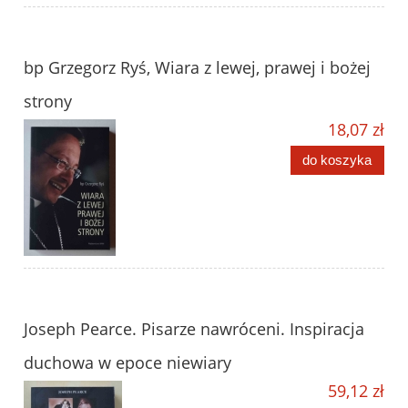
bp Grzegorz Ryś, Wiara z lewej, prawej i bożej
strony
18,07 zł
do koszyka
Joseph Pearce. Pisarze nawróceni. Inspiracja
duchowa w epoce niewiary
59,12 zł