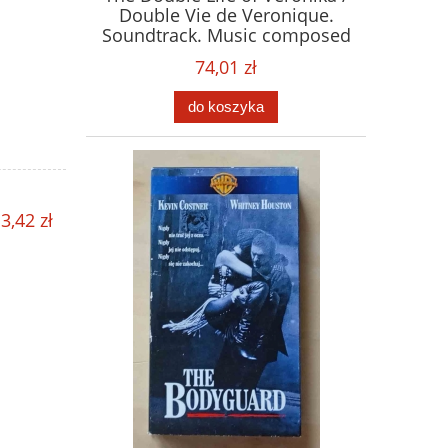
Double Vie de Veronique.
Soundtrack. Music composed
by Zbigniew Preisner. Płyta
74,01 zł
CD
do koszyka
3,42 zł