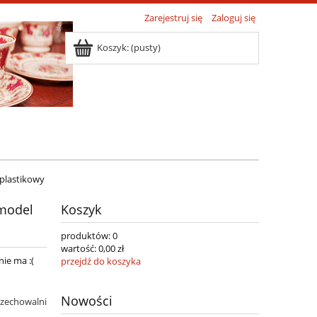
Zarejestruj się
Zaloguj się
Koszyk:
(pusty)
 plastikowy
 model
Koszyk
produktów:
0
wartość:
0,00 zł
nie ma :(
przejdź do koszyka
Nowości
rzechowalni