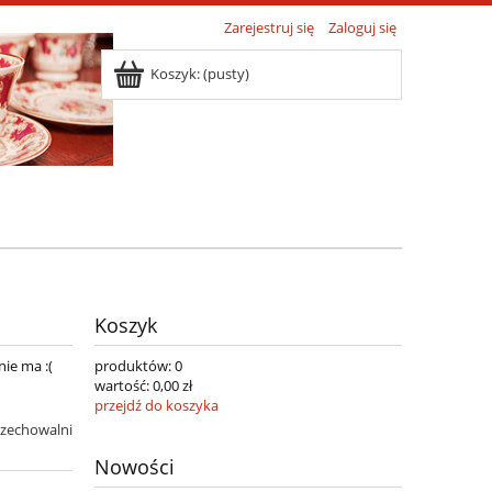
Zarejestruj się
Zaloguj się
Koszyk:
(pusty)
Koszyk
nie ma :(
produktów:
0
wartość:
0,00 zł
przejdź do koszyka
rzechowalni
Nowości