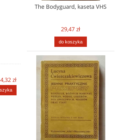
The Bodyguard, kaseta VHS
29,47 zł
do koszyka
4,32 zł
oszyka