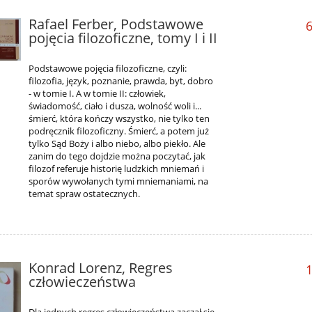
Rafael Ferber, Podstawowe
6
pojęcia filozoficzne, tomy I i II
Podstawowe pojęcia filozoficzne, czyli:
filozofia, język, poznanie, prawda, byt, dobro
- w tomie I. A w tomie II: człowiek,
świadomość, ciało i dusza, wolność woli i...
śmierć, która kończy wszystko, nie tylko ten
podręcznik filozoficzny. Śmierć, a potem już
tylko Sąd Boży i albo niebo, albo piekło. Ale
zanim do tego dojdzie można poczytać, jak
filozof referuje historię ludzkich mniemań i
sporów wywołanych tymi mniemaniami, na
temat spraw ostatecznych.
Konrad Lorenz, Regres
1
człowieczeństwa
Dla jednych regres człowieczeństwa zaczął się