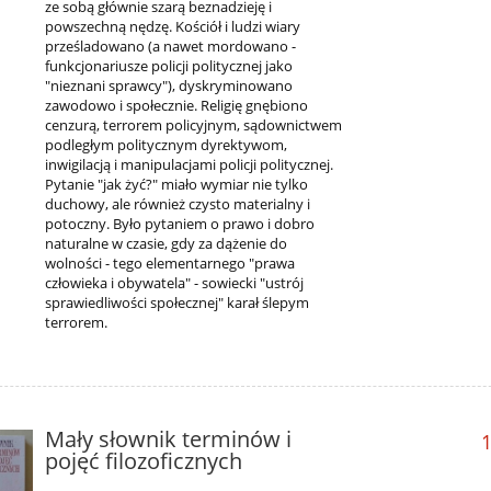
ze sobą głównie szarą beznadzieję i
powszechną nędzę. Kościół i ludzi wiary
prześladowano (a nawet mordowano -
funkcjonariusze policji politycznej jako
"nieznani sprawcy"), dyskryminowano
zawodowo i społecznie. Religię gnębiono
cenzurą, terrorem policyjnym, sądownictwem
podległym politycznym dyrektywom,
inwigilacją i manipulacjami policji politycznej.
Pytanie "jak żyć?" miało wymiar nie tylko
duchowy, ale również czysto materialny i
potoczny. Było pytaniem o prawo i dobro
naturalne w czasie, gdy za dążenie do
wolności - tego elementarnego "prawa
człowieka i obywatela" - sowiecki "ustrój
sprawiedliwości społecznej" karał ślepym
terrorem.
Mały słownik terminów i
1
pojęć filozoficznych