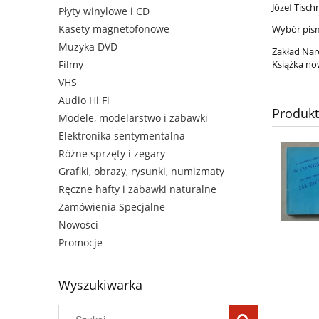
Józef Tisc
Płyty winylowe i CD
Kasety magnetofonowe
Wybór pism
Muzyka DVD
Zakład Nar
Książka no
Filmy
VHS
Audio Hi Fi
Produk
Modele, modelarstwo i zabawki
Elektronika sentymentalna
Różne sprzęty i zegary
Grafiki, obrazy, rysunki, numizmaty
Ręczne hafty i zabawki naturalne
Zamówienia Specjalne
Nowości
Promocje
Wyszukiwarka