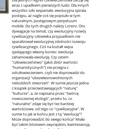
wraz z upadkiem pierwszych ludzi. Dla innych
wszystko szło wspaniale, ewolucyjna spirala
postępu, aż nagle coś się popsuło w tym
naturalnym, postępowym perpetuum
mobile. Do tych drugich należy Lorenz. Oto
dywagacje na temat, czy ewolucyjny rozwój
cywilizacyjny człowieka przypadkiem nie
sparaliżował ewolucyjnej zdolności rozwoju
cywilizacyjnego. Coś na kształt węża
zjadającego własny koniec: ewolucja
zahamowała ewolucję. Czy zatem
"człowieczeństwo" (jakiś zbiór wartości
"humanistycznych") nie przegra z
odczłowieczeniem, czyli nie doprowadzi do
organizacji "ubezwłasnowolnionych
nieludzkich stworzeń". W sumie jeszcze jedna
z książek przeciwstawiających "naturę"
"kulturze", a, że napisana przez "twórcę
nowoczesnej etologii", przeto to, co
"naturalne" zdaje się być też bardziej
wartościowe, od tego co "cywilizacyjne". W
sumie to jak w końcu jest z tą "ewolucją"?
Może doprowadzić do swego końca? Miała
być takim bóstwem zwycięskim, kwintesencją