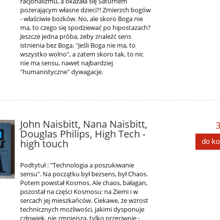
racjonalizmu, a okazała się Saturnem
pożerającym własne dzieci?! Zmierzch bogów
- właściwie bożków. No, ale skoro Boga nie
ma, to czego się spodziewać po hipostazach?
Jeszcze jedna próba, żeby znaleźć sens
istnienia bez Boga. "Jeśli Boga nie ma, to
wszystko wolno", a zatem skoro tak, to nic
nie ma sensu, nawet najbardziej
"humanistyczne" dywagacje.
John Naisbitt, Nana Naisbitt,
3
Douglas Philips, High Tech -
high touch
do k
Podtytuł : "Technologia a poszukiwanie
sensu". Na początku był bezsens, był Chaos.
Potem powstał Kosmos. Ale chaos, bałagan,
pozostał na części Kosmosu: na Ziemi i w
sercach jej mieszkańców. Ciekawe, że wzrost
technicznych możliwości, jakimi dysponuje
człowiek, nie zmniejsza, tylko przeciwnie -