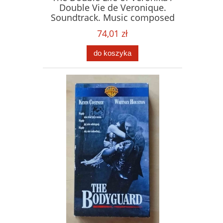
Double Vie de Veronique.
Soundtrack. Music composed
by Zbigniew Preisner. Płyta
74,01 zł
CD
do koszyka