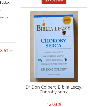
do koszyka
 Bobko.
.
warda.
8,61 zł
Dr Don Colbert, Biblia Leczy.
Choroby serca
12,03 zł