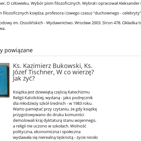
hner, O człowieku. Wybór pism filozoficznych. Wybrał i opracował Aleksander
 filozoficznych księdza, profesora i (swego czasu) "duchownego - celebryty"
odowy im. Ossolińskich - Wydawnictwo. Wrocław 2003. Stron 478. Okładka t
wa.
ty powiązane
Ks. Kazimierz Bukowski, Ks.
Józef Tischner, W co wierzę?
Jak żyć?
Książka jest dziewiątą częścią Katechizmu
Religii Katolickiej, wydaną - jako podręcznik
dla młodzieży szkół średnich - w 1983 roku.
Warto pamiętać przy czytaniu, że gdy książkę
przygotowywano do druku komuniści
demolowali kraj dyktaturą stanu wojennego,
a religii nie uczono w szkołach. Wolność
polityczna, ekonomiczna i społeczna
wydawała się nierealną tęsknotą - życie niosło