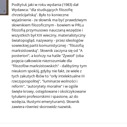
Podtytuł, jaki w roku wydania (1983) dał
Wydawca: "dla studiujących filozofię
chrześcijańską". Było to konieczne
wyjaśnienie - że słownik ma być prawdziwym
słownikiem filozoficznym - bowiem w PRLu
filozofią przymusowo nauczaną wszędzie i
wszystkich był XIX wieczny, materialistyczny
światopogląd, nazywany - przez ideologów
sowieckiej partii komunistycznej - "filozofią
marksistowską". Słownik zaczyna się od "A
posteriori", a kończy na haśle "Żywioł" (oba
pojęcia całkowicie niezrozumiałe dla
"filozofów marksistowskich" - dalibyśmy tym
nieukom spokój, gdyby nie fakt, że wiele z
tych zakutych łbów to "orły intelektualne III
rzeczypospolitej", "luminarze wolności i
reform", "autorytety moralne" i w ogóle
święte krowy, ostęplowane i okolczykowane
tytułami profesorskimi i spasione, aż do
wzdęcia, tłustymi emeryturami). Słownik
zawiera również skorowidz nazwisk.