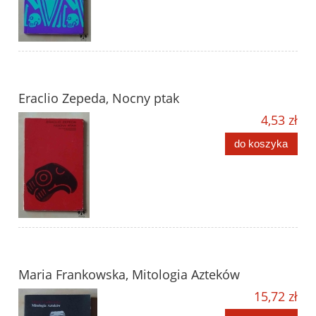
Eraclio Zepeda, Nocny ptak
4,53 zł
do koszyka
Maria Frankowska, Mitologia Azteków
15,72 zł