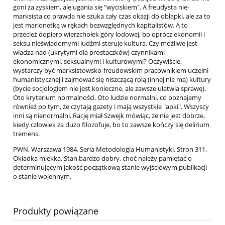
goni za zyskiem, ale ugania się "wyciskiem". A freudysta nie-
marksista co prawda nie szuka cały czas okazji do obłapki, ale za to
jest marionetką w rękach bezwzględnych kapitalistów. A to
przecież dopiero wierzchołek góry lodowej, bo oprócz ekonomii i
seksu nieświadomymi ludźmi steruje kultura. Czy możliwe jest
władza nad (ukrytymi dla prostaczków) czynnikami
ekonomicznymi, seksualnymi i kulturowymi? Oczywiście,
wystarczy być marksistowsko-freudowskim pracownikiem uczelni
humanistycznej i zajmować się niszczącą rolą (innej nie ma) kultury
(bycie socjologiem nie jest konieczne, ale zawsze ułatwia sprawę).
Oto kryterium normalności. Oto ludzie normalni, co poznajemy
również po tym, że czytają gazety i mają wszystkie "apki". Wszyscy
inni są nienormalni. Rację miał Szwejk mówiąc, że nie jest dobrze,
kiedy człowiek za dużo filozofuje, bo to zawsze kończy się delirium
tremens.
PWN, Warszawa 1984. Seria Metodologia Humanistyki. Stron 311.
Okładka miękka. Stan bardzo dobry, choć należy pamiętać o
determinującym jakość początkową stanie wyjściowym publikacji -
o stanie wojennym.
Produkty powiązane