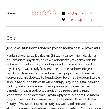
Ocena:
zapytaj o produkt
poleć znajomemu
Opis
Julia Sowa, Kulturowe założenia pojęcia normalności w psychiatrii.
Marksiści wierzą, że ludzkie myśli i czyny są wynikiem działania
nieuświadamianych czynników ekonomicznych (oczywiście nie
dotyczy to marksistów, bo oni są świadomi wszystkich swoich
myśli i czynów). Freudyści wierzą, że ludzkie zachowanie jest
wynikiem działania nieuświadomionych popędów seksualnych
(oczywiście, nie dotyczy to freudystów, bo oni są świadomi swojej
seksualności i nad nią całkowicie panują). Czy marksista, panując
nad czynnikami ekonomicznymi, panuje jednocześnie nad
popędami? Czy freudysta, panując nad popędami, panuje
jednocześnie nad determinującym wpływem ekonomii? A zatem
droga do wolności zarezerwowana jest jedynie dla marksistów-
freudystów? Marksista nie-freudysta, wolny od zniewolenia
ekonomicznego, jest jednak zniewolony popędami. Co prawda nie