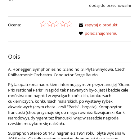
dodaj do przechowalni
Ocena:
zapytaj o produkt
poleć znajomemu
Opis
A. Honegger, Symphonies no. 2 and no. 3. Płyta winylowa. Czech
Philharmonic Orchestra. Conductor Serge Baudo.
Płyta opatrzona nadrukiem informującym, że przyznano jej "Grand
Prix National Paris". Nagród tak nazwanych było, jest i będzie całe
mnóstwo: od nagród w wyścigach końskich, konkursach
cukierniczych, konkursach malarskich, po wystawy rybek
akwariowych (czym chata - czyli "Paris" - bogata). Kompozytor
francuski (choć przyznaje się do niego również Szwajcarski Bank
Narodowy), dyrygent też francuski, więc w zasadzie nagroda
czeskim muzykom się należała.
Supraphon Stereo 50 143, nagranie z 1961 roku, płyta wydana w
1966 roku. Okładka w stanie bardzo dobrym, płyta w jeszcze