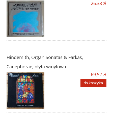
26,33 zł
Hindemith, Organ Sonatas & Farkas,
Canephorae, płyta winylowa
69,52 zł
do koszyka