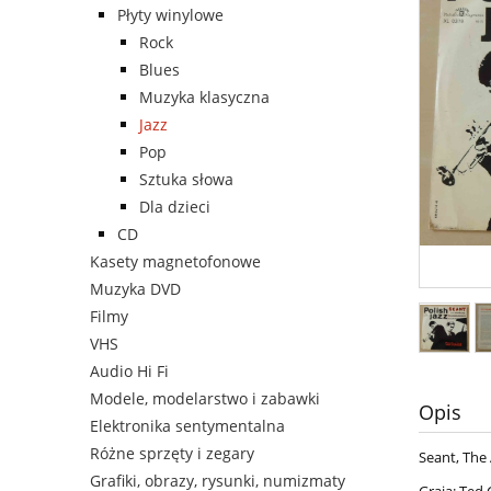
Płyty winylowe
Rock
Blues
Muzyka klasyczna
Jazz
Pop
Sztuka słowa
Dla dzieci
CD
Kasety magnetofonowe
Muzyka DVD
Filmy
VHS
Audio Hi Fi
Modele, modelarstwo i zabawki
Opis
Elektronika sentymentalna
Różne sprzęty i zegary
Seant, The 
Grafiki, obrazy, rysunki, numizmaty
Grają: Ted 