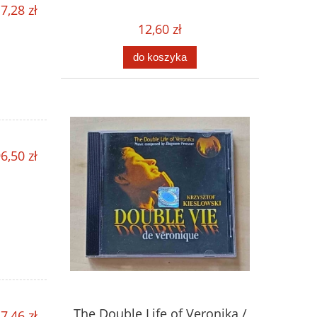
7,28 zł
12,60 zł
do koszyka
6,50 zł
The Double Life of Veronika /
7,46 zł