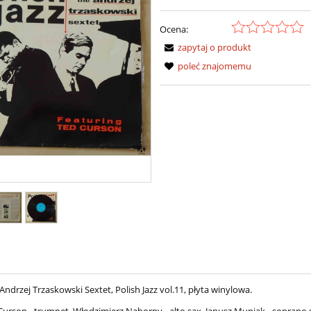
Ocena:
zapytaj o produkt
poleć znajomemu
Andrzej Trzaskowski Sextet, Polish Jazz vol.11, płyta winylowa.
Curson - trumpet, Włodzimierz Nahorny - alto sax, Janusz Muniak - soprano 