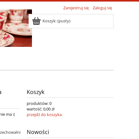
Zarejestruj się
Zaloguj się
Koszyk:
(pusty)
a
Koszyk
produktów:
0
wartość:
0,00 zł
nie ma :(
przejdź do koszyka
Nowości
rzechowalni