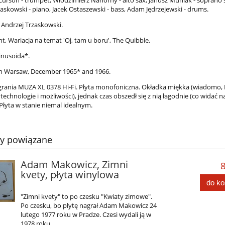
askowski - piano, Jacek Ostaszewski - bass, Adam Jędrzejewski - drums.
Andrzej Trzaskowski.
nt, Wariacja na temat 'Oj, tam u boru', The Quibble.
inusoida*.
n Warsaw, December 1965* and 1966.
grania MUZA XL 0378 Hi-Fi. Płyta monofoniczna. Okładka miękka (wiadomo,
technologie i możliwości), jednak czas obszedł się z nią łagodnie (co widać n
 Płyta w stanie niemal idealnym.
ty powiązane
Adam Makowicz, Zimni
8
kvety, płyta winylowa
do k
"Zimni kvety" to po czesku "Kwiaty zimowe".
Po czesku, bo płytę nagrał Adam Makowicz 24
lutego 1977 roku w Pradze. Czesi wydali ją w
1978 roku.