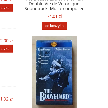
Double Vie de Veronique.
oszyka
Soundtrack. Music composed
by Zbigniew Preisner. Płyta
74,01 zł
CD
do koszyka
2,00 zł
oszyka
1,92 zł