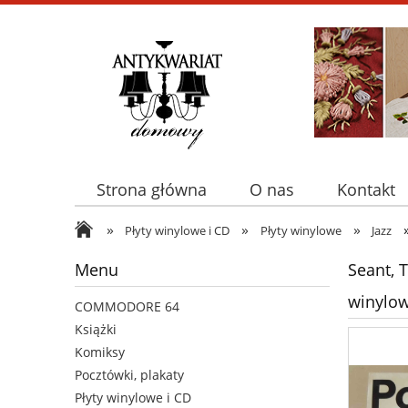
Strona główna
O nas
Kontakt
»
»
»
Płyty winylowe i CD
Płyty winylowe
Jazz
Menu
Seant, T
winylo
COMMODORE 64
Książki
Komiksy
Pocztówki, plakaty
Płyty winylowe i CD