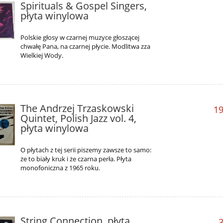
Spirituals & Gospel Singers,
płyta winylowa
Polskie głosy w czarnej muzyce głoszącej
chwałę Pana, na czarnej płycie. Modlitwa zza
Wielkiej Wody.
The Andrzej Trzaskowski
19
Quintet, Polish Jazz vol. 4,
płyta winylowa
O płytach z tej serii piszemy zawsze to samo:
że to biały kruk i że czarna perła. Płyta
monofoniczna z 1965 roku.
String Connection, płyta
3