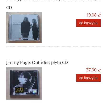
CD
19,08 zł
do koszyka
Jimmy Page, Outrider, płyta CD
37,90 zł
do koszyka