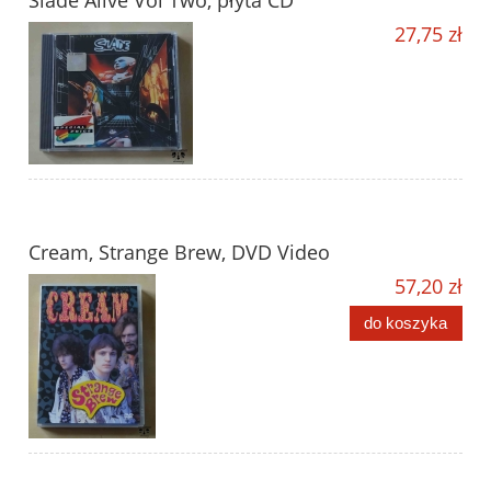
Slade Alive Vol Two, płyta CD
27,75 zł
Cream, Strange Brew, DVD Video
57,20 zł
do koszyka