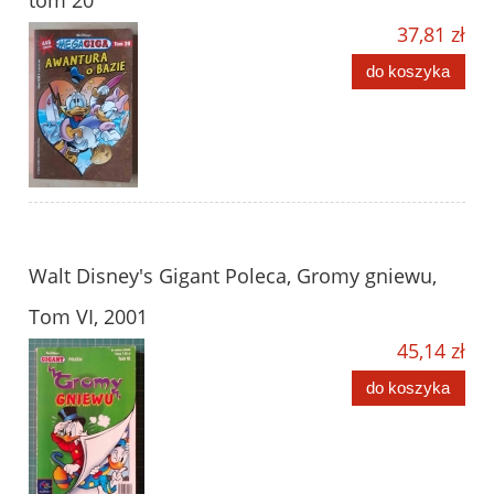
tom 20
37,81 zł
do koszyka
Walt Disney's Gigant Poleca, Gromy gniewu,
Tom VI, 2001
45,14 zł
do koszyka