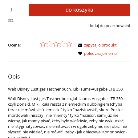
do koszyka
szt.
dodaj do przechowalni
Ocena:
zapytaj o produkt
poleć znajomemu
Opis
Walt Disney Lustiges Taschenbuch, Jubilaums-Ausgabe LTB 350.
Walt Disney Lustiges Taschenbuch, Jubilaums-Ausgabe LTB 350,
czyli Donald, Miki i cała reszta z niemieckim dubbingiem (chyba
teraz nie mówi się "niemiecki" tylko "nazistowski", skoro Polskę
mordowali i niszczyli nie "niemcy" tylko "naziści", sami już nie
wiemy, jak mamy pisać, żeby było właściwie, żeby nie wykluczać,
nie stygmatyzować, nie emitować i w ogóle żeby nic nie robić, nie
słyszeć, nie widzieć, nie mówić i żeby - jak obiecywał Kononowicz -
nic nie było).