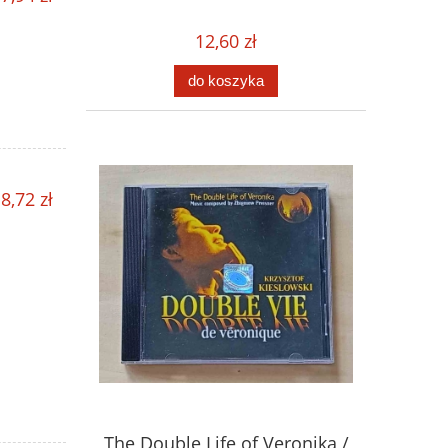
12,60 zł
do koszyka
8,72 zł
The Double Life of Veronika /