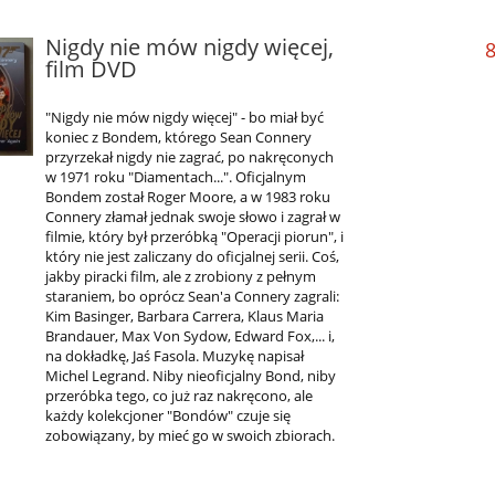
Nigdy nie mów nigdy więcej,
8
film DVD
"Nigdy nie mów nigdy więcej" - bo miał być
koniec z Bondem, którego Sean Connery
przyrzekał nigdy nie zagrać, po nakręconych
w 1971 roku "Diamentach...". Oficjalnym
Bondem został Roger Moore, a w 1983 roku
Connery złamał jednak swoje słowo i zagrał w
filmie, który był przeróbką "Operacji piorun", i
który nie jest zaliczany do oficjalnej serii. Coś,
jakby piracki film, ale z zrobiony z pełnym
staraniem, bo oprócz Sean'a Connery zagrali:
Kim Basinger, Barbara Carrera, Klaus Maria
Brandauer, Max Von Sydow, Edward Fox,... i,
na dokładkę, Jaś Fasola. Muzykę napisał
Michel Legrand. Niby nieoficjalny Bond, niby
przeróbka tego, co już raz nakręcono, ale
każdy kolekcjoner "Bondów" czuje się
zobowiązany, by mieć go w swoich zbiorach.