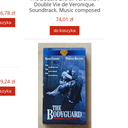
Double Vie de Veronique.
Soundtrack. Music composed
6,78 zł
by Zbigniew Preisner. Płyta
74,01 zł
CD
oszyka
do koszyka
9,24 zł
oszyka