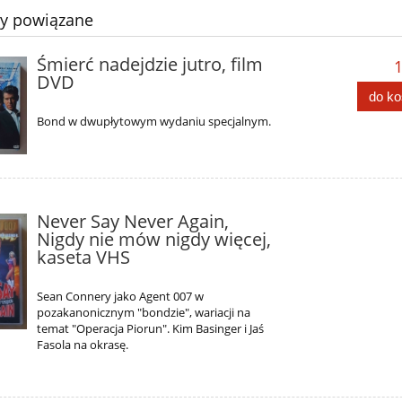
ty powiązane
Śmierć nadejdzie jutro, film
1
DVD
do k
Bond w dwupłytowym wydaniu specjalnym.
Never Say Never Again,
Nigdy nie mów nigdy więcej,
kaseta VHS
Sean Connery jako Agent 007 w
pozakanonicznym "bondzie", wariacji na
temat "Operacja Piorun". Kim Basinger i Jaś
Fasola na okrasę.