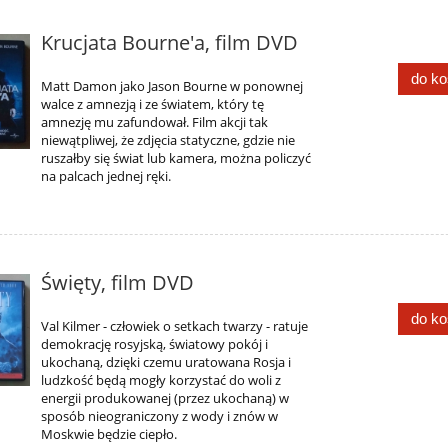
Krucjata Bourne'a, film DVD
do k
Matt Damon jako Jason Bourne w ponownej
walce z amnezją i ze światem, który tę
amnezję mu zafundował. Film akcji tak
niewątpliwej, że zdjęcia statyczne, gdzie nie
ruszałby się świat lub kamera, można policzyć
na palcach jednej ręki.
Święty, film DVD
do k
Val Kilmer - człowiek o setkach twarzy - ratuje
demokrację rosyjską, światowy pokój i
ukochaną, dzięki czemu uratowana Rosja i
ludzkość będą mogły korzystać do woli z
energii produkowanej (przez ukochaną) w
sposób nieograniczony z wody i znów w
Moskwie będzie ciepło.