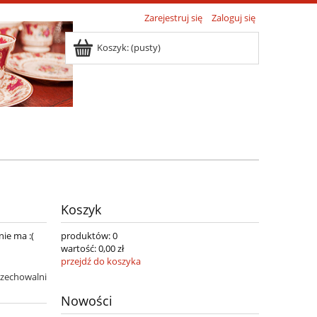
Zarejestruj się
Zaloguj się
Koszyk:
(pusty)
Koszyk
nie ma :(
produktów:
0
wartość:
0,00 zł
przejdź do koszyka
rzechowalni
Nowości