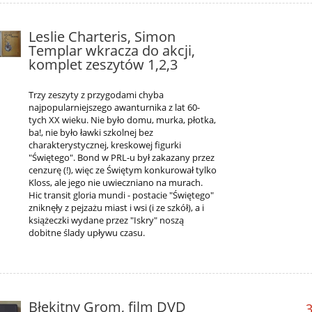
Leslie Charteris, Simon
Templar wkracza do akcji,
komplet zeszytów 1,2,3
Trzy zeszyty z przygodami chyba
najpopularniejszego awanturnika z lat 60-
tych XX wieku. Nie było domu, murka, płotka,
ba!, nie było ławki szkolnej bez
charakterystycznej, kreskowej figurki
"Świętego". Bond w PRL-u był zakazany przez
cenzurę (!), więc ze Świętym konkurował tylko
Kloss, ale jego nie uwieczniano na murach.
Hic transit gloria mundi - postacie "Świętego"
zniknęły z pejzażu miast i wsi (i ze szkół), a i
książeczki wydane przez "Iskry" noszą
dobitne ślady upływu czasu.
Błękitny Grom, film DVD
3