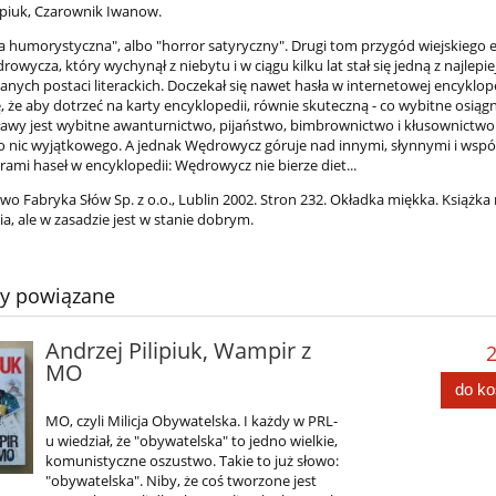
lipiuk, Czarownik Iwanow.
a humorystyczna", albo "horror satyryczny". Drugi tom przygód wiejskiego e
owycza, który wychynął z niebytu i w ciągu kilku lat stał się jedną z najlepie
nych postaci literackich. Doczekał się nawet hasła w internetowej encyklope
, że aby dotrzeć na karty encyklopedii, równie skuteczną - co wybitne osiągni
ławy jest wybitne awanturnictwo, pijaństwo, bimbrownictwo i kłusownictwo
to nic wyjątkowego. A jednak Wędrowycz góruje nad innymi, słynnymi i wsp
ami haseł w encyklopedii: Wędrowycz nie bierze diet...
o Fabryka Słów Sp. z o.o., Lublin 2002. Stron 232. Okładka miękka. Książka
a, ale w zasadzie jest w stanie dobrym.
ty powiązane
Andrzej Pilipiuk, Wampir z
2
MO
do k
MO, czyli Milicja Obywatelska. I każdy w PRL-
u wiedział, że "obywatelska" to jedno wielkie,
komunistyczne oszustwo. Takie to już słowo:
"obywatelska". Niby, że coś tworzone jest