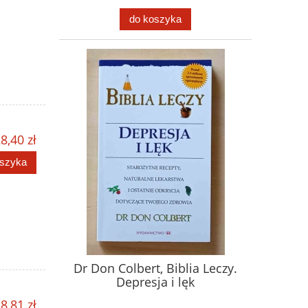
do koszyka
8,40 zł
oszyka
Dr Don Colbert, Biblia Leczy.
Depresja i lęk
8,81 zł