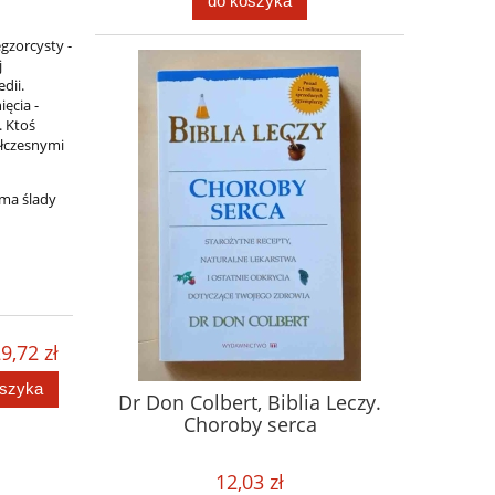
do koszyka
gzorcysty -
j
dii.
ęcia -
. Ktoś
ółczesnymi
 ma ślady
9,72 zł
oszyka
Dr Don Colbert, Biblia Leczy.
Choroby serca
12,03 zł