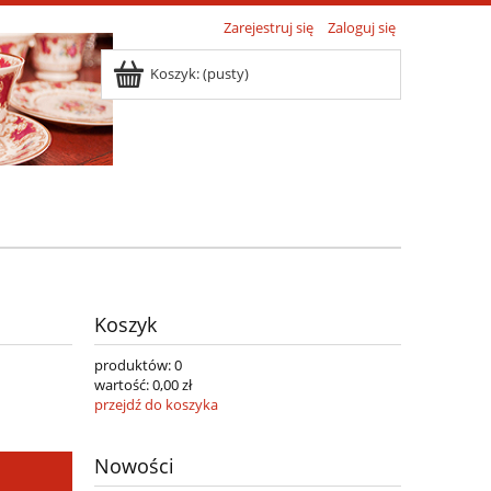
Zarejestruj się
Zaloguj się
Koszyk:
(pusty)
Koszyk
produktów:
0
wartość:
0,00 zł
przejdź do koszyka
Nowości