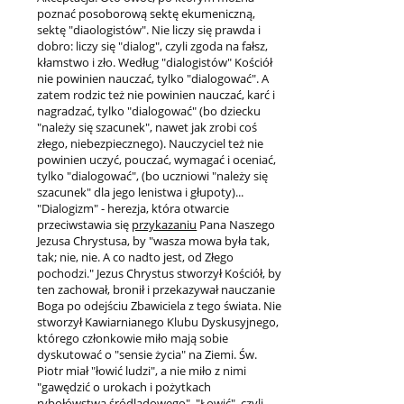
poznać posoborową sektę ekumeniczną,
sektę "diaologistów". Nie liczy się prawda i
dobro: liczy się "dialog", czyli zgoda na fałsz,
kłamstwo i zło. Według "dialogistów" Kościół
nie powinien nauczać, tylko "dialogować". A
zatem rodzic też nie powinien nauczać, karć i
nagradzać, tylko "dialogować" (bo dziecku
"należy się szacunek", nawet jak zrobi coś
złego, niebezpiecznego). Nauczyciel też nie
powinien uczyć, pouczać, wymagać i oceniać,
tylko "dialogować", (bo uczniowi "należy się
szacunek" dla jego lenistwa i głupoty)...
"Dialogizm" - herezja, która otwarcie
przeciwstawia się
przykazaniu
Pana Naszego
Jezusa Chrystusa, by "wasza mowa była tak,
tak; nie, nie. A co nadto jest, od Złego
pochodzi." Jezus Chrystus stworzył Kościół, by
ten zachował, bronił i przekazywał nauczanie
Boga po odejściu Zbawiciela z tego świata. Nie
stworzył Kawiarnianego Klubu Dyskusyjnego,
którego członkowie miło mają sobie
dyskutować o "sensie życia" na Ziemi. Św.
Piotr miał "łowić ludzi", a nie miło z nimi
"gawędzić o urokach i pożytkach
rybołówstwa śródlądowego". "Łowić", czyli