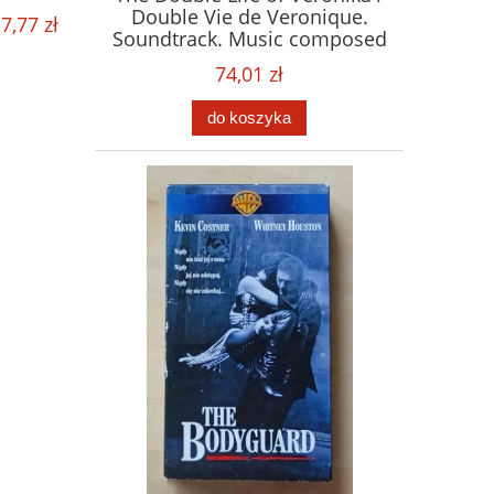
Double Vie de Veronique.
7,77 zł
Soundtrack. Music composed
by Zbigniew Preisner. Płyta
74,01 zł
CD
do koszyka