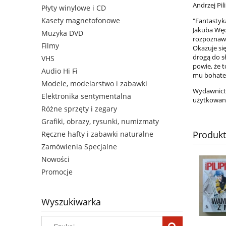
Andrzej Pi
Płyty winylowe i CD
Kasety magnetofonowe
"Fantastyk
Jakuba Wędr
Muzyka DVD
rozpoznawa
Filmy
Okazuje się
drogą do s
VHS
powie, że 
Audio Hi Fi
mu bohater
Modele, modelarstwo i zabawki
Wydawnictw
Elektronika sentymentalna
użytkowani
Różne sprzęty i zegary
Grafiki, obrazy, rysunki, numizmaty
Produk
Ręczne hafty i zabawki naturalne
Zamówienia Specjalne
Nowości
Promocje
Wyszukiwarka