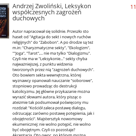
Andrzej Zwoliński, Leksykon
11
współczesnych zagrożeń
duchowych
Autor napracował się solidnie. Przeszło sto
haseł: od "Agitacja do sekt i nowych ruchów
religijnych" do "Zabobon". A po drodze są też
m.in: "Charyzmatyczne sekty", "Ekologizm",
""Joga", "Tarot",... nie ma tylko "Dialogizmu".
Czyli nie ma w "Leksykonie..." sekty chyba
najważniejszej, z punktu widzenia
tworzonych przez nią "zagrożeń duchowych".
Oto bowiem sekta wewnętrzna, której
wyznawcy opanowali nauczanie "soborowe",
stopniowo prowadząc do destrukcji
katolicyzmu. Jej główne przykazanie można
wyrazić słowami autora, który pisząc o
ateizmie tak podsumował poświęcony mu
rozdział: "Kościół zaleca postawę dialogu,
odrzucając zarówno postawę potępienia, jak i
obojętności". Majstersztyk nowomowy
ekumenicznej: nie wolno potępić, nie wolno
być obojętnym. Czyli co pozostaje?
Akceptacja. Oto owoc, po którym można