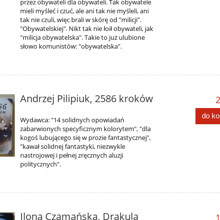
przez obywateli dla obywateli. Tak obywatele
mieli myśleć i czuć, ale ani tak nie myśleli, ani
tak nie czuli, więc brali w skórę od "milicji".
"Obywatelskiej". Nikt tak nie łoił obywateli, jak
"milicja obywatelska". Takie to już ulubione
słowo komunistów: "obywatelska".
Andrzej Pilipiuk, 2586 kroków
2
do k
Wydawca: "14 solidnych opowiadań
zabarwionych specyficznym kolorytem", "dla
kogoś lubującego się w prozie fantastycznej",
"kawał solidnej fantastyki, niezwykle
nastrojowej i pełnej zręcznych aluzji
politycznych".
Ilona Czamańska, Drakula
1