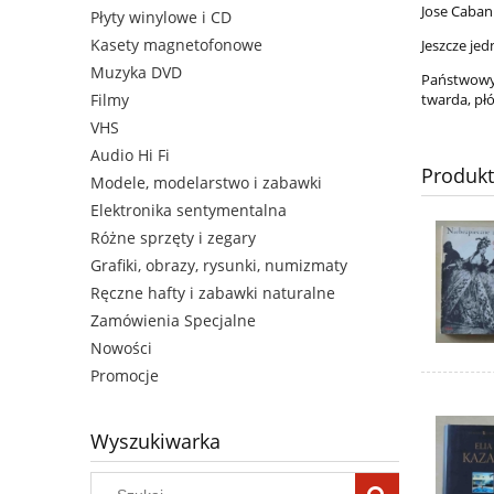
Jose Cabani
Płyty winylowe i CD
Kasety magnetofonowe
Jeszcze je
Muzyka DVD
Państwowy 
twarda, pł
Filmy
VHS
Audio Hi Fi
Produk
Modele, modelarstwo i zabawki
Elektronika sentymentalna
Różne sprzęty i zegary
Grafiki, obrazy, rysunki, numizmaty
Ręczne hafty i zabawki naturalne
Zamówienia Specjalne
Nowości
Promocje
Wyszukiwarka