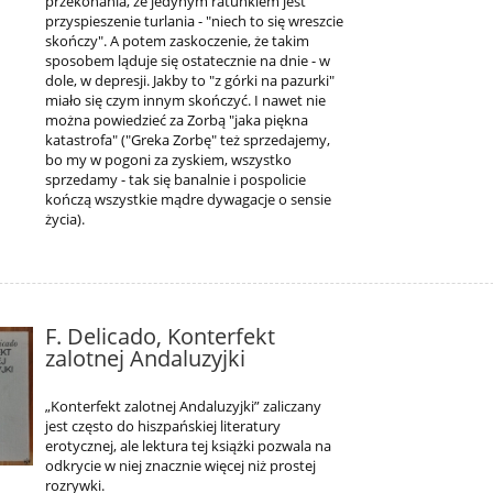
przekonania, że jedynym ratunkiem jest
przyspieszenie turlania - "niech to się wreszcie
skończy". A potem zaskoczenie, że takim
sposobem ląduje się ostatecznie na dnie - w
dole, w depresji. Jakby to "z górki na pazurki"
miało się czym innym skończyć. I nawet nie
można powiedzieć za Zorbą "jaka piękna
katastrofa" ("Greka Zorbę" też sprzedajemy,
bo my w pogoni za zyskiem, wszystko
sprzedamy - tak się banalnie i pospolicie
kończą wszystkie mądre dywagacje o sensie
życia).
F. Delicado, Konterfekt
zalotnej Andaluzyjki
„Konterfekt zalotnej Andaluzyjki” zaliczany
jest często do hiszpańskiej literatury
erotycznej, ale lektura tej książki pozwala na
odkrycie w niej znacznie więcej niż prostej
rozrywki.