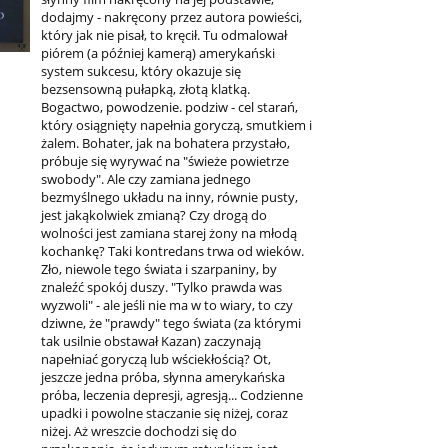
dodajmy - nakręcony przez autora powieści,
który jak nie pisał, to kręcił. Tu odmalował
piórem (a później kamerą) amerykański
system sukcesu, który okazuje się
bezsensowną pułapką, złotą klatką.
Bogactwo, powodzenie. podziw - cel starań,
który osiągnięty napełnia goryczą, smutkiem i
żalem. Bohater, jak na bohatera przystało,
próbuje się wyrywać na "świeże powietrze
swobody". Ale czy zamiana jednego
bezmyślnego układu na inny, równie pusty,
jest jakąkolwiek zmianą? Czy drogą do
wolności jest zamiana starej żony na młodą
kochankę? Taki kontredans trwa od wieków.
Zło, niewole tego świata i szarpaniny, by
znaleźć spokój duszy. "Tylko prawda was
wyzwoli" - ale jeśli nie ma w to wiary, to czy
dziwne, że "prawdy" tego świata (za którymi
tak usilnie obstawał Kazan) zaczynają
napełniać goryczą lub wściekłością? Ot,
jeszcze jedna próba, słynna amerykańska
próba, leczenia depresji, agresją... Codzienne
upadki i powolne staczanie się niżej, coraz
niżej. Aż wreszcie dochodzi się do