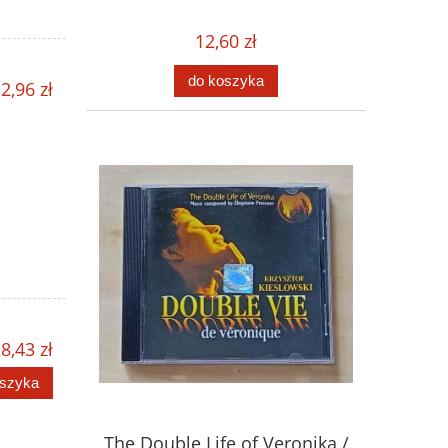
12,60 zł
do koszyka
2,96 zł
8,43 zł
oszyka
The Double Life of Veronika /