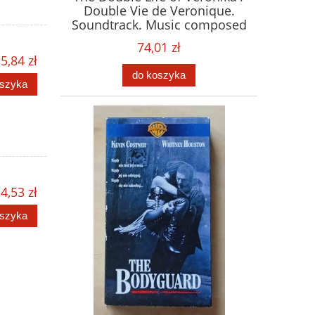
Double Vie de Veronique.
Soundtrack. Music composed
by Zbigniew Preisner. Płyta
74,01 zł
CD
5,84 zł
do koszyka
oszyka
4,53 zł
oszyka