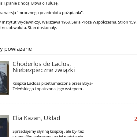
s. Igranie z nocą. Bitwa o Tuluzę.
dna wersja "mrocznego przedmiotu pożądania".
Instytut Wydawniczy, Warszawa 1968. Seria Proza Współczesna. Stron 159.
ótno, obwoluta. Stan doskonały.
ty powiązane
Choderlos de Laclos,
Niebezpieczne związki
Książka Laclosa przetłumaczona przez Boya-
Żeleńskiego i opatrzona jego wstępem .
Elia Kazan, Układ
2
Sprzedajemy słynną książkę , ale był też
słynny film nakręcony na jej podstawie,