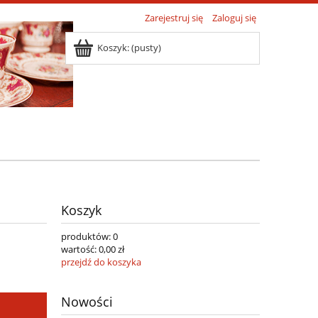
Zarejestruj się
Zaloguj się
Koszyk:
(pusty)
Koszyk
produktów:
0
wartość:
0,00 zł
przejdź do koszyka
Nowości