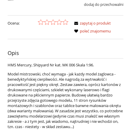
dodaj do przechowalni
Ocena:
zapytaj o produkt
poleć znajomemu
Opis
HMS Mercury, Shipyard Nr kat. MK 006 Skala 1:96.
Model mistrzowski, choć wymaga - jak każdy model żaglowca -
benedyktyńskiej cierpliwości. Ale nagrodą za wytrwałość i
pracowitość jest piękny okręt. Zestaw zawiera, oprócz kartonów z
drukowanymi częściami, szkielet wykonany laserowo i flagi
drukowane na płóciennym papierze. Budowę ułatwią bardzo
przejrzyste zdjęcia gotowego modelu, 11 stron rysunków
montażowych i szablonów oraz tablice barwne malowania okrętu
(dwa warianty malowania). W zasadzie jest wszystko, co potrzebne
zawziętemu modelarzowi (jedynie czas musi znaleźć we własnym
zakresie - a z tym jest, jak wiadomo, najtrudniej i nie wchodzi on,
tzn. czas - niestety - w skład zestawu...)