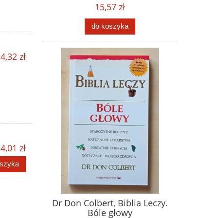
15,57 zł
do koszyka
4,32 zł
4,01 zł
oszyka
Dr Don Colbert, Biblia Leczy.
Bóle głowy