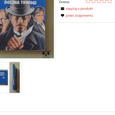
Ocena:
zapytaj o produkt
poleć znajomemu