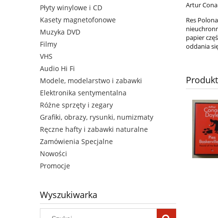
Artur Conan
Płyty winylowe i CD
Kasety magnetofonowe
Res Polona,
nieuchronn
Muzyka DVD
papier częś
Filmy
oddania się
VHS
Audio Hi Fi
Produk
Modele, modelarstwo i zabawki
Elektronika sentymentalna
Różne sprzęty i zegary
Grafiki, obrazy, rysunki, numizmaty
Ręczne hafty i zabawki naturalne
Zamówienia Specjalne
Nowości
Promocje
Wyszukiwarka