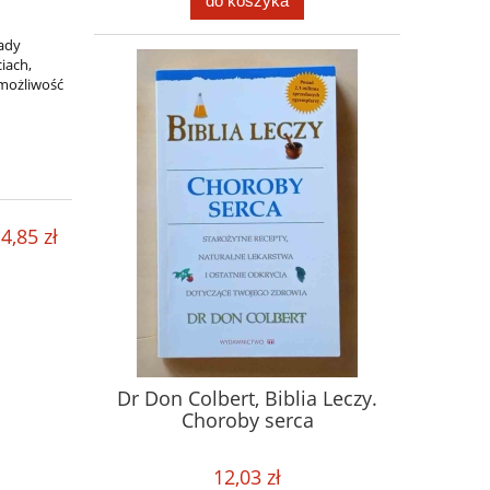
do koszyka
lady
iach,
 możliwość
4,85 zł
Dr Don Colbert, Biblia Leczy.
Choroby serca
12,03 zł