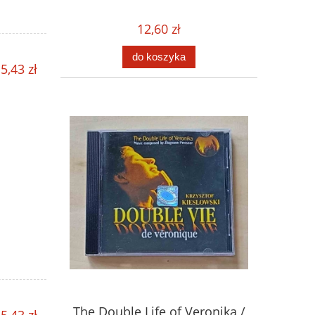
12,60 zł
do koszyka
5,43 zł
The Double Life of Veronika /
5,43 zł