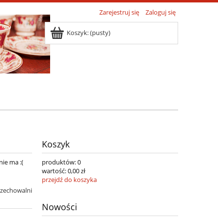
Zarejestruj się
Zaloguj się
Koszyk:
(pusty)
Koszyk
nie ma :(
produktów:
0
wartość:
0,00 zł
przejdź do koszyka
rzechowalni
Nowości