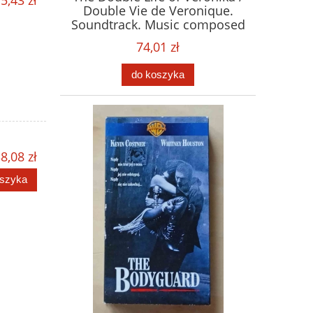
Double Vie de Veronique.
Soundtrack. Music composed
by Zbigniew Preisner. Płyta
74,01 zł
CD
do koszyka
8,08 zł
oszyka