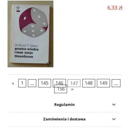
6,33 zł
«
1
...
145
146
147
148
149
...
156
»
Regulamin
Zamówienia i dostawa