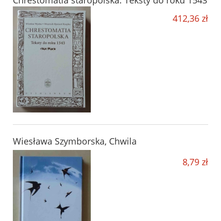
Chrestomatia staropolska. Teksty do roku 1543
412,36 zł
Wiesława Szymborska, Chwila
8,79 zł