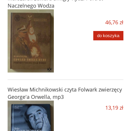
Naczelnego Wodza
46,76 zł
do koszyka
Wiesław Michnikowski czyta Folwark zwierzęcy
George'a Orwella, mp3
13,19 zł