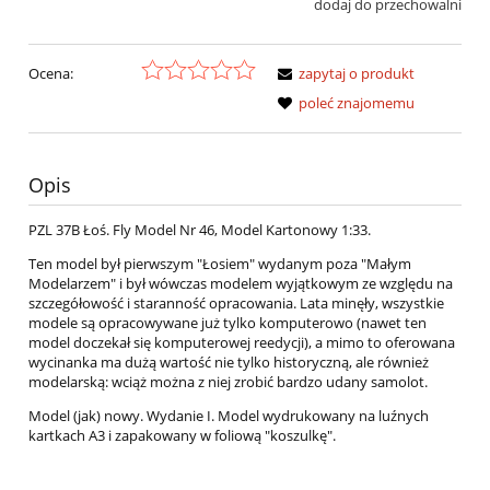
dodaj do przechowalni
Ocena:
zapytaj o produkt
poleć znajomemu
Opis
PZL 37B Łoś. Fly Model Nr 46, Model Kartonowy 1:33.
Ten model był pierwszym "Łosiem" wydanym poza "Małym
Modelarzem" i był wówczas modelem wyjątkowym ze względu na
szczegółowość i staranność opracowania. Lata minęły, wszystkie
modele są opracowywane już tylko komputerowo (nawet ten
model doczekał się komputerowej reedycji), a mimo to oferowana
wycinanka ma dużą wartość nie tylko historyczną, ale również
modelarską: wciąż można z niej zrobić bardzo udany samolot.
Model (jak) nowy. Wydanie I. Model wydrukowany na luźnych
kartkach A3 i zapakowany w foliową "koszulkę".