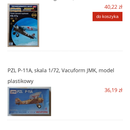
40,22 zł
do koszyka
PZL P-11A, skala 1/72, Vacuform JMK, model
plastikowy
36,19 zł