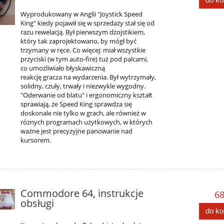
Wyprodukowany w Anglii "Joystick Speed
King" kiedy pojawił się w sprzedaży stał się od
razu rewelacją. Był pierwszym dżojstikiem,
który tak zaprojektowano, by mógł być
trzymany w ręce. Co więcej: miał wszystkie
przyciski (w tym auto-fire) tuż pod palcami,
co umożliwiało błyskawiczną
reakcję gracza na wydarzenia. Był wytrzymały,
solidny, czuły, trwały i niezwykle wygodny.
"Oderwanie od blatu" i ergonomiczny kształt
sprawiają, że Speed King sprawdza się
doskonale nie tylko w grach, ale również w
różnych programach użytkowych, w których
ważne jest precyzyjne panowanie nad
kursorem.
Commodore 64, instrukcje
68
obsługi
do k