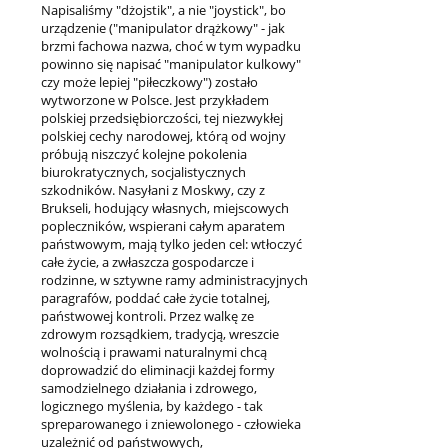
Napisaliśmy "dżojstik", a nie "joystick", bo
urządzenie ("manipulator drążkowy" - jak
brzmi fachowa nazwa, choć w tym wypadku
powinno się napisać "manipulator kulkowy"
czy może lepiej "piłeczkowy") zostało
wytworzone w Polsce. Jest przykładem
polskiej przedsiębiorczości, tej niezwykłej
polskiej cechy narodowej, którą od wojny
próbują niszczyć kolejne pokolenia
biurokratycznych, socjalistycznych
szkodników. Nasyłani z Moskwy, czy z
Brukseli, hodujący własnych, miejscowych
popleczników, wspierani całym aparatem
państwowym, mają tylko jeden cel: wtłoczyć
całe życie, a zwłaszcza gospodarcze i
rodzinne, w sztywne ramy administracyjnych
paragrafów, poddać całe życie totalnej,
państwowej kontroli. Przez walkę ze
zdrowym rozsądkiem, tradycją, wreszcie
wolnością i prawami naturalnymi chcą
doprowadzić do eliminacji każdej formy
samodzielnego działania i zdrowego,
logicznego myślenia, by każdego - tak
spreparowanego i zniewolonego - człowieka
uzależnić od państwowych,