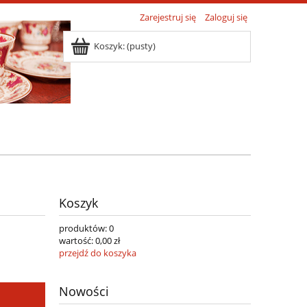
Zarejestruj się
Zaloguj się
Koszyk:
(pusty)
Koszyk
produktów:
0
wartość:
0,00 zł
przejdź do koszyka
Nowości