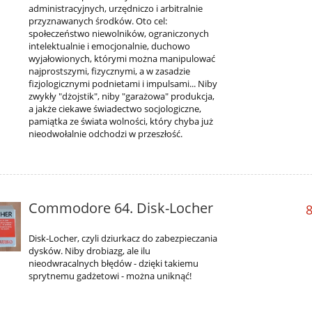
administracyjnych, urzędniczo i arbitralnie
przyznawanych środków. Oto cel:
społeczeństwo niewolników, ograniczonych
intelektualnie i emocjonalnie, duchowo
wyjałowionych, którymi można manipulować
najprostszymi, fizycznymi, a w zasadzie
fizjologicznymi podnietami i impulsami... Niby
zwykły "dżojstik", niby "garażowa" produkcja,
a jakże ciekawe świadectwo socjologiczne,
pamiątka ze świata wolności, który chyba już
nieodwołalnie odchodzi w przeszłość.
Commodore 64. Disk-Locher
8
Disk-Locher, czyli dziurkacz do zabezpieczania
dysków. Niby drobiazg, ale ilu
nieodwracalnych błędów - dzięki takiemu
sprytnemu gadżetowi - można uniknąć!