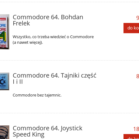
Commodore 64. Bohdan
9
Frelek
do k
Wszystko, co trzeba wiedzieć o Commodore
(a nawet więcej).
Commodore 64. Tajniki część
8
I i II
Commodore bez tajemnic.
Commodore 64. Joystick
18
Speed King
do k