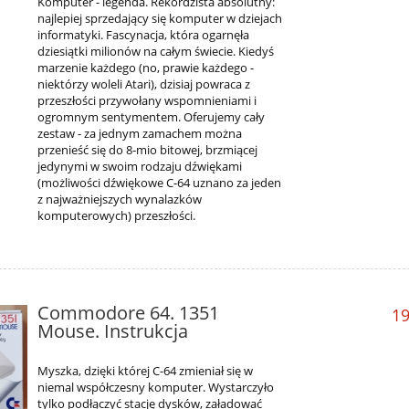
Komputer - legenda. Rekordzista absolutny:
najlepiej sprzedający się komputer w dziejach
informatyki. Fascynacja, która ogarnęła
dziesiątki milionów na całym świecie. Kiedyś
marzenie każdego (no, prawie każdego -
niektórzy woleli Atari), dzisiaj powraca z
przeszłości przywołany wspomnieniami i
ogromnym sentymentem. Oferujemy cały
zestaw - za jednym zamachem można
przenieść się do 8-mio bitowej, brzmiącej
jedynymi w swoim rodzaju dźwiękami
(możliwości dźwiękowe C-64 uznano za jeden
z najważniejszych wynalazków
komputerowych) przeszłości.
Commodore 64. 1351
19
Mouse. Instrukcja
Myszka, dzięki której C-64 zmieniał się w
niemal współczesny komputer. Wystarczyło
tylko podłączyć stację dysków, załadować