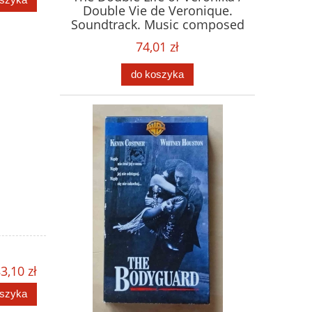
Double Vie de Veronique.
Soundtrack. Music composed
by Zbigniew Preisner. Płyta
74,01 zł
CD
do koszyka
3,10 zł
oszyka