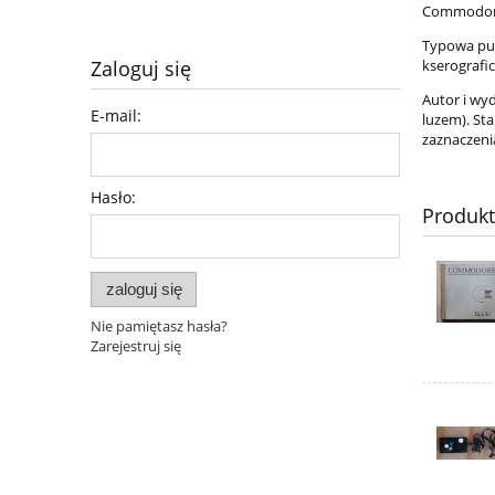
Commodore 
Typowa pub
kserografic
Zaloguj się
Autor i wy
E-mail:
luzem). Sta
zaznaczeni
Hasło:
Produk
zaloguj się
Nie pamiętasz hasła?
Zarejestruj się