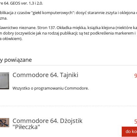
64. GEOS ver. 1,3 i 2,0.
likacja z czasów "giełd komputerowych": dosyć starannie zszyta i oklejona
zna.
dawnictwo nieznane. Stron 137. Okładka miękka, książka klejona (niektóre ka
n dobry (oczywiście jak na rodzaj publikacji; są też podkreślenia markerem i
a ołówkiem).
ty powiązane
Commodore 64. Tajniki
9
Wszystko o programowaniu Commodore.
Commodore 64. Dżojstik
5
"Piłeczka"
do k