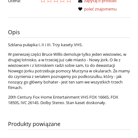
Ocena:
zapytaj o produkt
poleć znajomemu
Opis
Szklana pułapka I, II i III. Trzy kasety VHS.
W pierwszej części Bruce Willis demoluje tylko jeden wieżowiec, w
drugiej lotnisko, a w trzeciej już całe miasto - Nowy Jork. O ile z
wieżowcem i z lotniskiem radzi sobie sam, to do dewastacji
Nowego Jorku potrzebuje pomocy Murzyna w okularach. Że mamy
do czynienia z serialem poznajemy po podkoszulku, który - jak
noszący go główny bohater - jest ten sam we wszystkich trzech
filmach.
20th Century Fox Home Entertainment VHS FOX 1666S, FOX
1850S, IVC 2614S. Dolby Stereo. Stan kaset doskonały.
Produkty powiązane