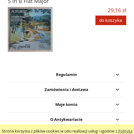
5 In B Flat Major
29,16 zł
do koszyka
Regulamin
Zamówienia i dostawa
Moje konto
O Antykwariacie
Strona korzysta z plików cookies w celu realizacji usług i zgodnie z
Polityką