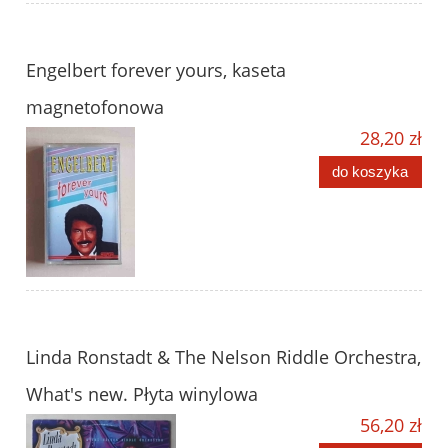
Engelbert forever yours, kaseta
magnetofonowa
28,20 zł
do koszyka
Linda Ronstadt & The Nelson Riddle Orchestra,
What's new. Płyta winylowa
56,20 zł