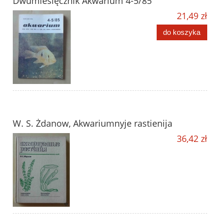
Dwumiesięcznik Akwarium 4-5/85
21,49 zł
do koszyka
W. S. Żdanow, Akwariumnyje rastienija
36,42 zł