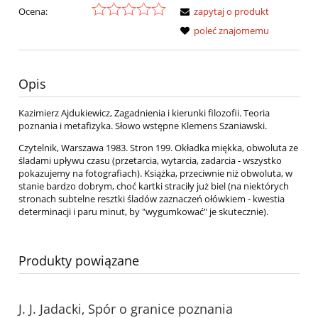
Ocena:
zapytaj o produkt
poleć znajomemu
Opis
Kazimierz Ajdukiewicz, Zagadnienia i kierunki filozofii. Teoria
poznania i metafizyka. Słowo wstępne Klemens Szaniawski.
Czytelnik, Warszawa 1983. Stron 199. Okładka miękka, obwoluta ze
śladami upływu czasu (przetarcia, wytarcia, zadarcia - wszystko
pokazujemy na fotografiach). Książka, przeciwnie niż obwoluta, w
stanie bardzo dobrym, choć kartki straciły już biel (na niektórych
stronach subtelne resztki śladów zaznaczeń ołówkiem - kwestia
determinacji i paru minut, by "wygumkować" je skutecznie).
Produkty powiązane
J. J. Jadacki, Spór o granice poznania