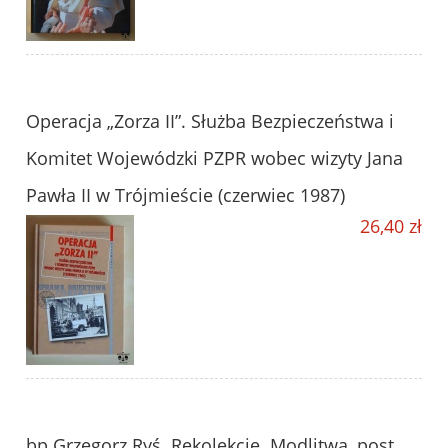
Operacja „Zorza II”. Służba Bezpieczeństwa i
Komitet Wojewódzki PZPR wobec wizyty Jana
Pawła II w Trójmieście (czerwiec 1987)
26,40 zł
bp Grzegorz Ryś. Rekolekcje. Modlitwa, post,