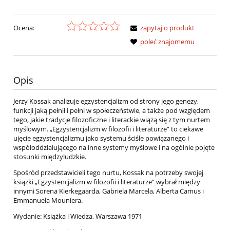
Ocena:
zapytaj o produkt
poleć znajomemu
Opis
Jerzy Kossak analizuje egzystencjalizm od strony jego genezy,
funkcji jaką pełnił i pełni w społeczeństwie, a także pod względem
tego, jakie tradycje filozoficzne i literackie wiążą się z tym nurtem
myślowym. „Egzystencjalizm w filozofii i literaturze” to ciekawe
ujęcie egzystencjalizmu jako systemu ściśle powiązanego i
współoddziałującego na inne systemy myślowe i na ogólnie pojęte
stosunki międzyludzkie.
Spośród przedstawicieli tego nurtu, Kossak na potrzeby swojej
książki „Egzystencjalizm w filozofii i literaturze” wybrał między
innymi Sorena Kierkegaarda, Gabriela Marcela, Alberta Camus i
Emmanuela Mouniera.
Wydanie: Książka i Wiedza, Warszawa 1971