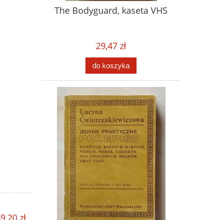
The Bodyguard, kaseta VHS
29,47 zł
do koszyka
9,20 zł