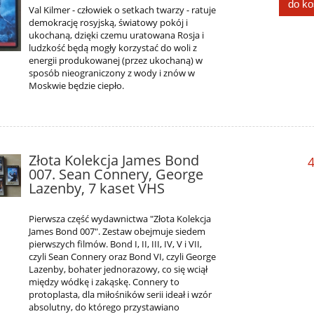
do k
Val Kilmer - człowiek o setkach twarzy - ratuje
demokrację rosyjską, światowy pokój i
ukochaną, dzięki czemu uratowana Rosja i
ludzkość będą mogły korzystać do woli z
energii produkowanej (przez ukochaną) w
sposób nieograniczony z wody i znów w
Moskwie będzie ciepło.
Złota Kolekcja James Bond
4
007. Sean Connery, George
Lazenby, 7 kaset VHS
Pierwsza część wydawnictwa "Złota Kolekcja
James Bond 007". Zestaw obejmuje siedem
pierwszych filmów. Bond I, II, III, IV, V i VII,
czyli Sean Connery oraz Bond VI, czyli George
Lazenby, bohater jednorazowy, co się wciął
między wódkę i zakąskę. Connery to
protoplasta, dla miłośników serii ideał i wzór
absolutny, do którego przystawiano