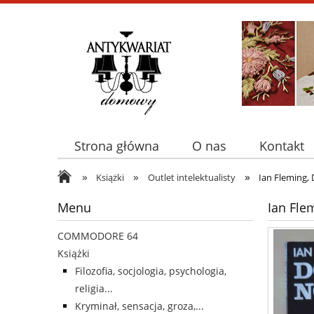
Strona główna
O nas
Kontakt
»
»
»
Książki
Outlet intelektualisty
Ian Fleming,
Menu
Ian Fle
COMMODORE 64
Książki
Filozofia, socjologia, psychologia,
religia...
Kryminał, sensacja, groza,...