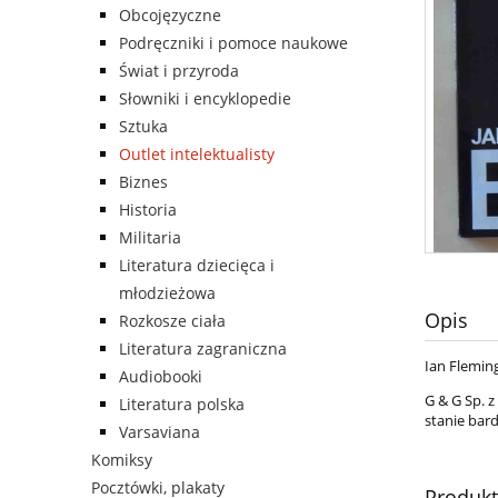
Obcojęzyczne
Podręczniki i pomoce naukowe
Świat i przyroda
Słowniki i encyklopedie
Sztuka
Outlet intelektualisty
Biznes
Historia
Militaria
Literatura dziecięca i
młodzieżowa
Opis
Rozkosze ciała
Literatura zagraniczna
Ian Flemin
Audiobooki
G & G Sp. z
Literatura polska
stanie bar
Varsaviana
Komiksy
Pocztówki, plakaty
Produk