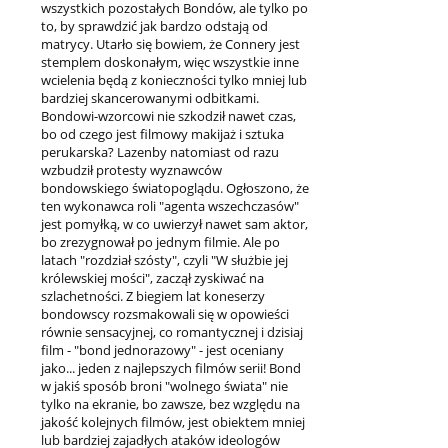
wszystkich pozostałych Bondów, ale tylko po
to, by sprawdzić jak bardzo odstają od
matrycy. Utarło się bowiem, że Connery jest
stemplem doskonałym, więc wszystkie inne
wcielenia będą z konieczności tylko mniej lub
bardziej skancerowanymi odbitkami.
Bondowi-wzorcowi nie szkodził nawet czas,
bo od czego jest filmowy makijaż i sztuka
perukarska? Lazenby natomiast od razu
wzbudził protesty wyznawców
bondowskiego światopoglądu. Ogłoszono, że
ten wykonawca roli "agenta wszechczasów"
jest pomyłką, w co uwierzył nawet sam aktor,
bo zrezygnował po jednym filmie. Ale po
latach "rozdział szósty", czyli "W służbie jej
królewskiej mości", zaczął zyskiwać na
szlachetności. Z biegiem lat koneserzy
bondowscy rozsmakowali się w opowieści
równie sensacyjnej, co romantycznej i dzisiaj
film - "bond jednorazowy" - jest oceniany
jako... jeden z najlepszych filmów serii! Bond
w jakiś sposób broni "wolnego świata" nie
tylko na ekranie, bo zawsze, bez względu na
jakość kolejnych filmów, jest obiektem mniej
lub bardziej zajadłych ataków ideologów