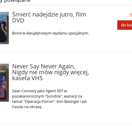
Śmierć nadejdzie jutro, film
1
DVD
do k
Bond w dwupłytowym wydaniu specjalnym.
Never Say Never Again,
Nigdy nie mów nigdy więcej,
kaseta VHS
Sean Connery jako Agent 007 w
pozakanonicznym "bondzie", wariacji na
temat "Operacja Piorun". Kim Basinger i Jaś
Fasola na okrasę.