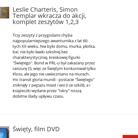
Leslie Charteris, Simon
Templar wkracza do akcji,
komplet zeszytów 1,2,3
Trzy zeszyty z przygodami chyba
najpopularniejszego awanturnika z lat 60-
tych XX wieku. Nie było domu, murka, płotka,
ba!, nie było ławki szkolnej bez
charakterystycznej, kreskowej figurki
"Świętego". Bond w PRL-u był zakazany przez
cenzurę (!), więc ze Świętym konkurował tylko
Kloss, ale jego nie uwieczniano na murach.
Hic transit gloria mundi - postacie "Świętego"
zniknęły z pejzażu miast i wsi (i ze szkół), a i
książeczki wydane przez "Iskry" noszą
dobitne ślady upływu czasu.
Święty, film DVD