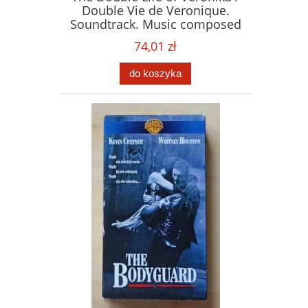
Double Vie de Veronique.
Soundtrack. Music composed
by Zbigniew Preisner. Płyta
74,01 zł
CD
do koszyka