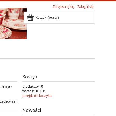
Zarejestruj się
Zaloguj się
Koszyk:
(pusty)
Koszyk
nie ma :(
produktów:
0
wartość:
0,00 zł
przejdź do koszyka
rzechowalni
Nowości