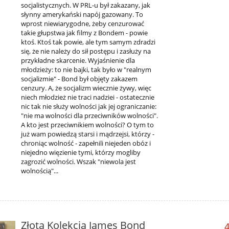
socjalistycznych. W PRL-u był zakazany, jak
słynny amerykański napój gazowany. To
wprost niewiarygodne, żeby cenzurować
takie głupstwa jak filmy z Bondem - powie
ktoś. Ktoś tak powie, ale tym samym zdradzi
się, że nie należy do sił postępu i zasłuży na
przykładne skarcenie. Wyjaśnienie dla
młodzieży: to nie bajki, tak było w "realnym
socjalizmie" - Bond był objęty zakazem
cenzury. A, że socjalizm wiecznie żywy, więc
niech młodzież nie traci nadziei - ostatecznie
nic tak nie służy wolności jak jej ograniczanie:
"nie ma wolności dla przeciwników wolności".
A kto jest przeciwnikiem wolności? O tym to
już wam powiedzą starsi i mądrzejsi, którzy -
chroniąc wolność - zapełnili niejeden obóz i
niejedno więzienie tymi, którzy mogliby
zagrozić wolności. Wszak "niewola jest
wolnością"...
Złota Kolekcja James Bond
4