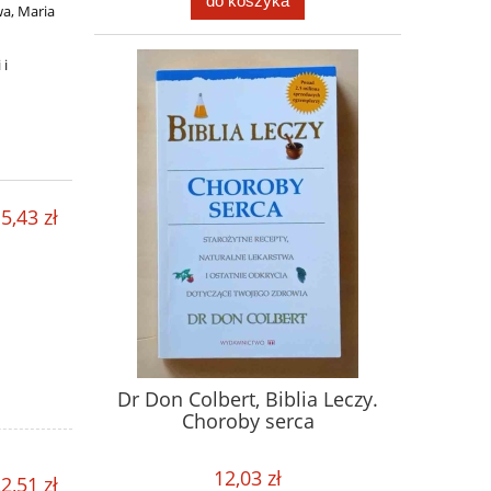
do koszyka
wa, Maria
 i
5,43 zł
Dr Don Colbert, Biblia Leczy.
Choroby serca
12,03 zł
2,51 zł