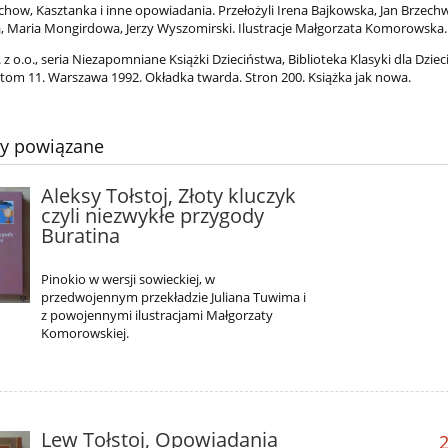
chow, Kasztanka i inne opowiadania. Przełożyli Irena Bajkowska, Jan Brzech
 Maria Mongirdowa, Jerzy Wyszomirski. Ilustracje Małgorzata Komorowska.
 o.o., seria Niezapomniane Książki Dzieciństwa, Biblioteka Klasyki dla Dzieci
 tom 11. Warszawa 1992. Okładka twarda. Stron 200. Książka jak nowa.
ty powiązane
Aleksy Tołstoj, Złoty kluczyk
czyli niezwykłe przygody
Buratina
Pinokio w wersji sowieckiej, w
przedwojennym przekładzie Juliana Tuwima i
z powojennymi ilustracjami Małgorzaty
Komorowskiej.
Lew Tołstoj, Opowiadania
2