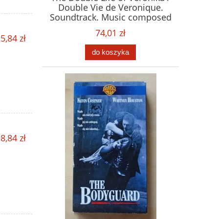
Double Vie de Veronique.
Soundtrack. Music composed
by Zbigniew Preisner. Płyta
74,01 zł
CD
5,84 zł
do koszyka
8,84 zł