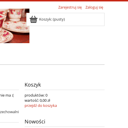
Zarejestruj się
Zaloguj się
Koszyk:
(pusty)
Koszyk
nie ma :(
produktów:
0
wartość:
0,00 zł
przejdź do koszyka
rzechowalni
Nowości