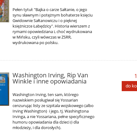
Pełen tytuł: "Bajka o carze Sałtanie, o jego
synu sławnym i potężnym bohaterze księciu
Gwidownie Sałtanowiczu i o pięknej
księżniczce Łabędzicy". Historia wierszem z
rymami opowiedziana i, choć wydrukowana
w Mińsku, czyli wówczas w ZSRR,
wydrukowana po polsku.
Washington Irving, Rip Van
1
Winkle i inne opowiadania
do k
Washington Irving, ten sam, którego
nazwiskiem posługiwał się Yossarian
cenzurując listy ze szpitala wojskowego (albo
Irving Washington) i jego, tj. Washingtona
Irvinga, a nie Yossariana, pełne specyficznego
humoru opowiadania dla dzieci (i dla
młodzieży, i dla dorosłych).