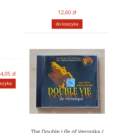
12,60 zł
do koszyka
4,05 zł
oszyka
The Double Life of Veronika /